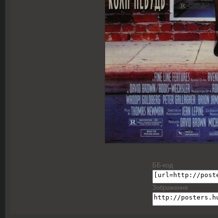
ББ-код
Зображення