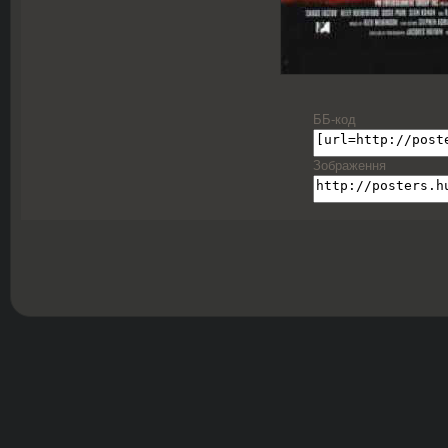
ББ-код
Зображення