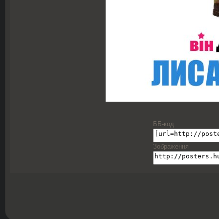
ББ-код
Зображення