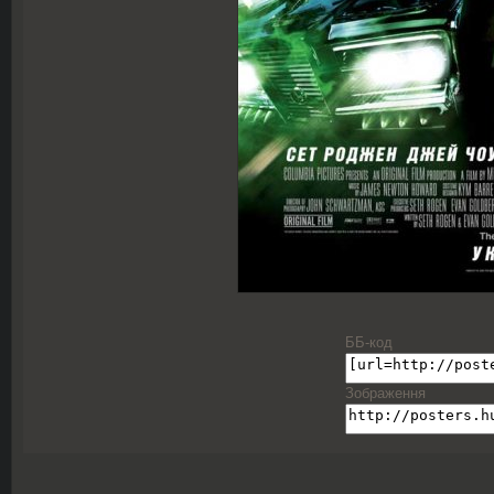
ББ-код
Зображення