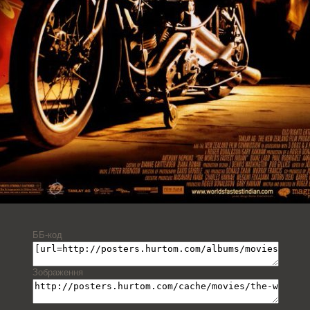
ББ-код
Зображення