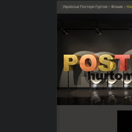
Українські Постери Гуртом
»
Фільми
»
Най