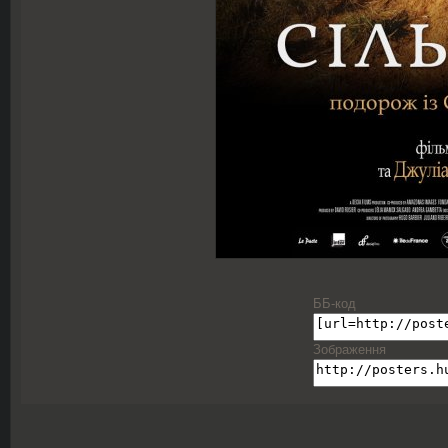
ББ-код
Зображення