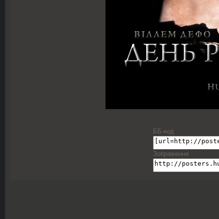
ББ-код
Зображення