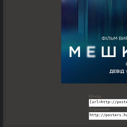
ББ-код
Зображення