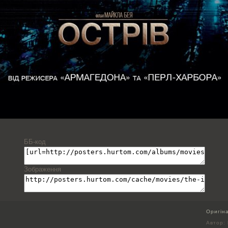
ББ-код
Зображення
Оригін
Автор: 