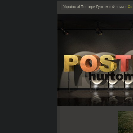
Українські Постери Гуртом
»
Фільми
»
Ост