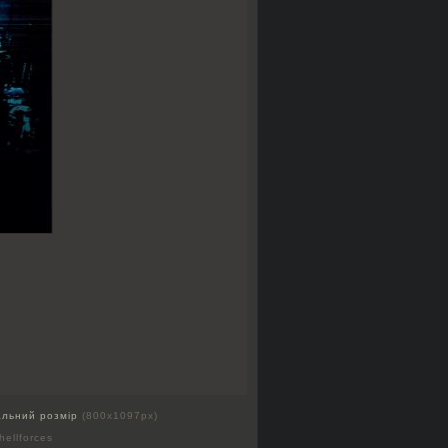
альний розмір
(800x1097px)
hellforces