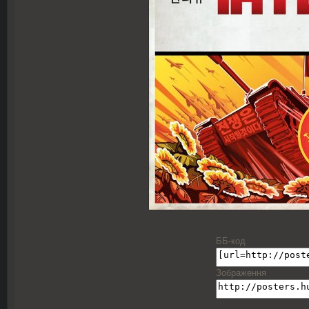
ББ-код
Зображення