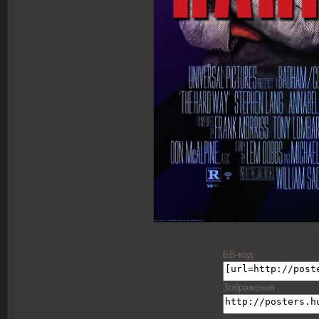
ББ-код
Зображення