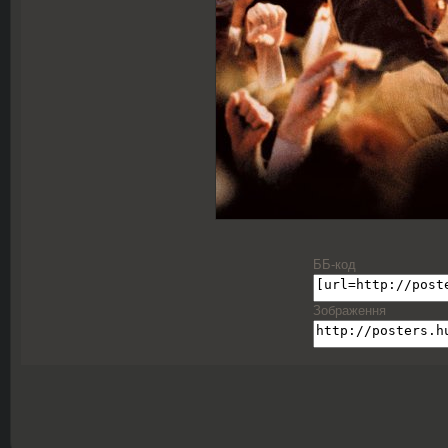
ББ-код
Зображення