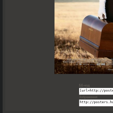
ББ-код
Зображення