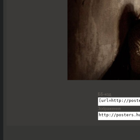
ББ-код
Зображення