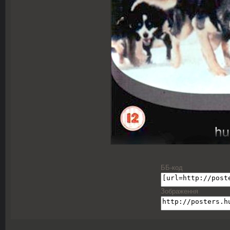
ББ-код
Зображення