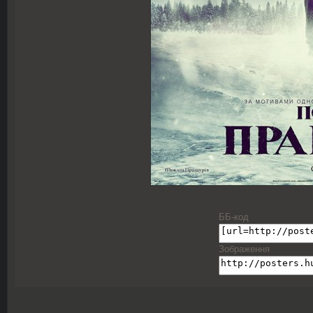
ББ-код
Зображення