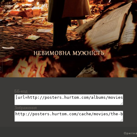
ББ-код
Зображення
Оригін