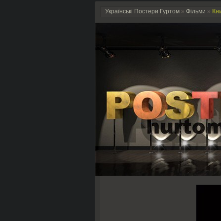
Українські Постери Гуртом
»
Фільми
»
Кни