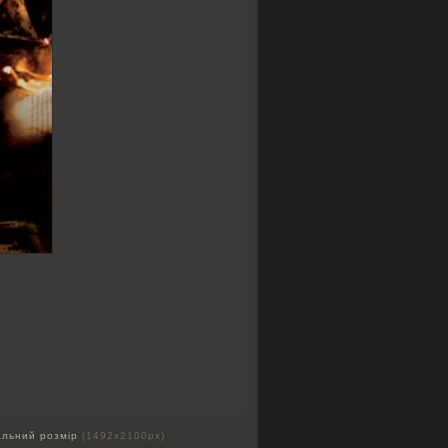
альний розмір
(1492x2100px)