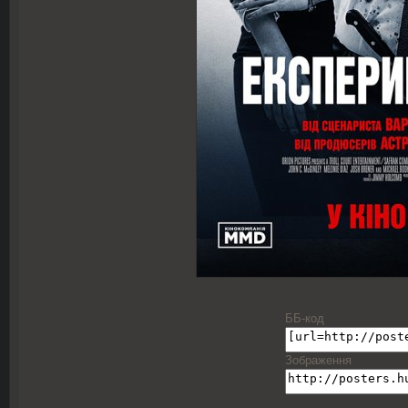
ББ-код
Зображення