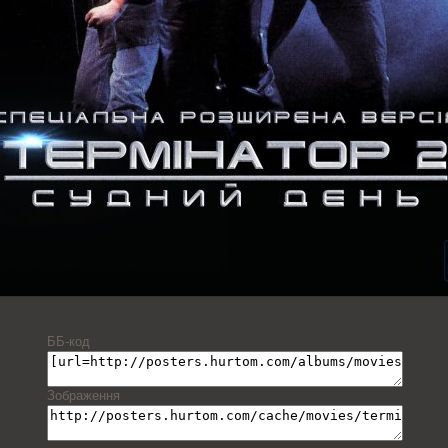
ББ-код
Зображення