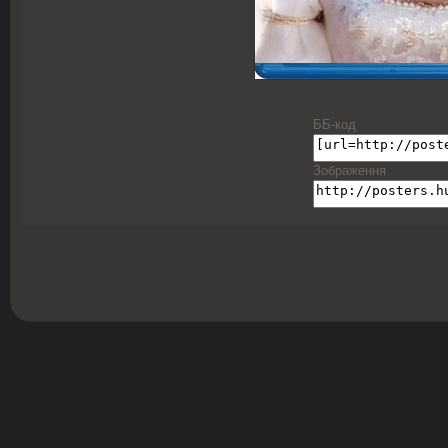
ББ-код
Зображення