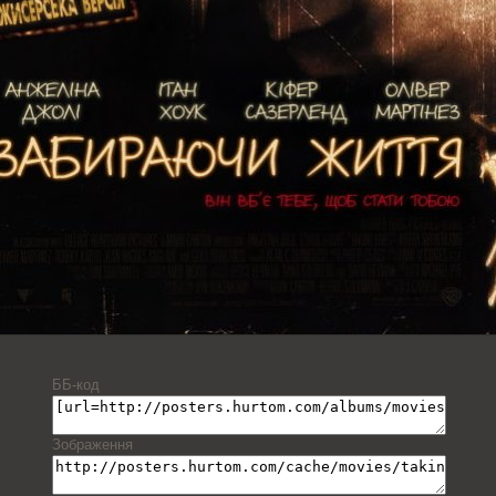
ББ-код
Зображення