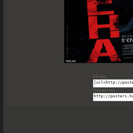
ББ-код
Зображення