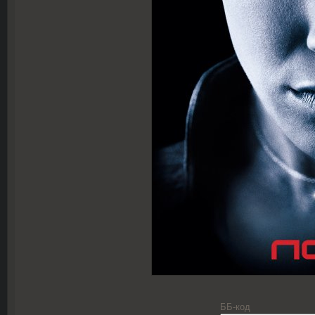
ББ-код