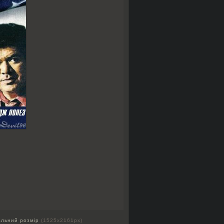
альний розмір
(1525x2161px)