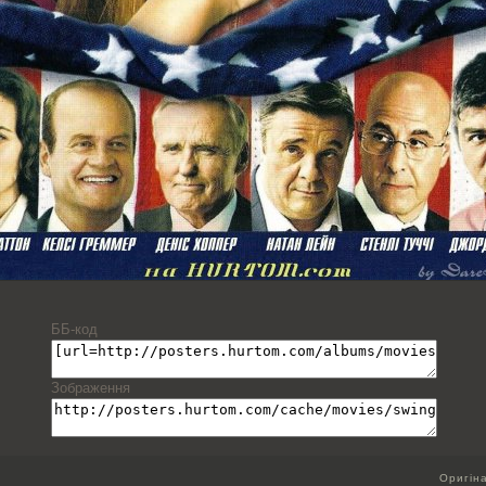
ББ-код
Зображення
Оригін