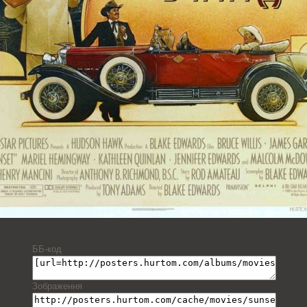
ББ-код
Зображення