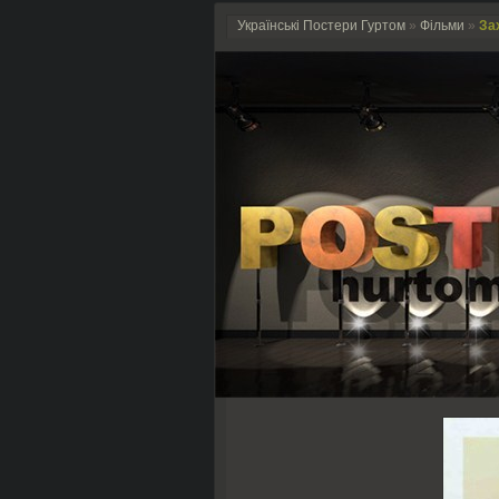
Українські Постери Гуртом
»
Фільми
»
Зах