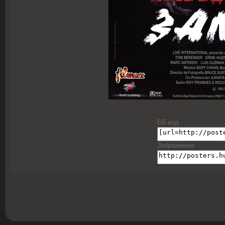
ББ-код
Зображення