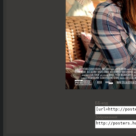
ББ-код
Зображення