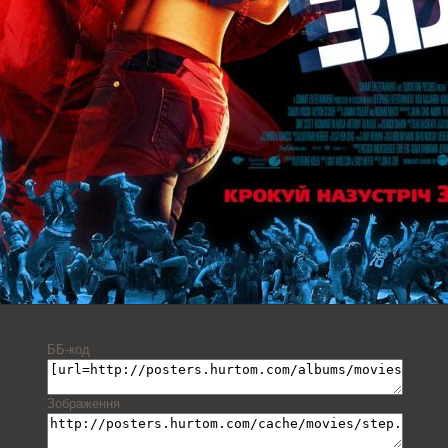
ББ-код
Зображення