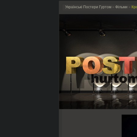
Українські Постери Гуртом
»
Фільми
»
Кро