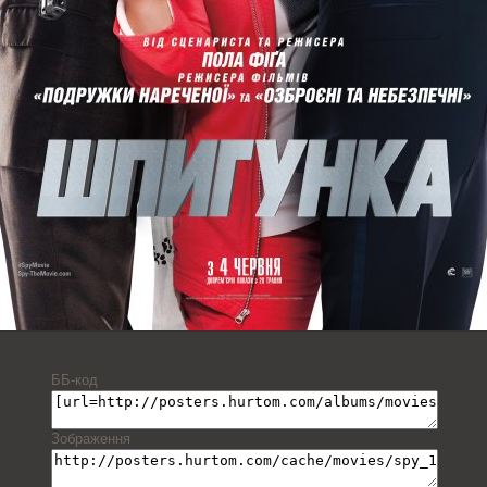
ББ-код
Зображення