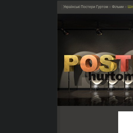
Українські Постери Гуртом
»
Фільми
»
Шп