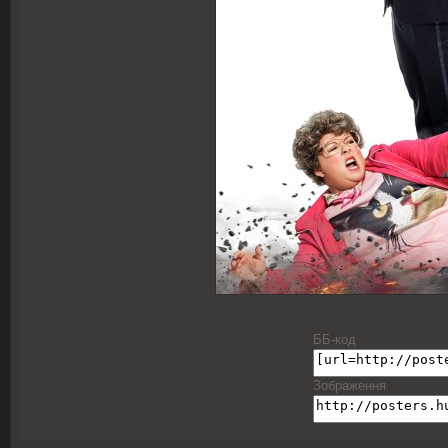
ББ-код
Зображення