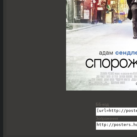
ББ-код
Зображення