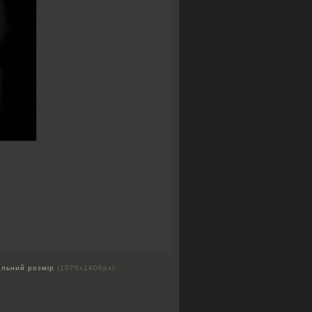
альний розмір
(1070x1406px)