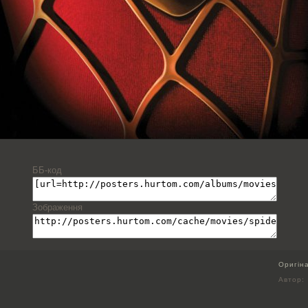
ББ-код
Зображення
Оригін
Автор: