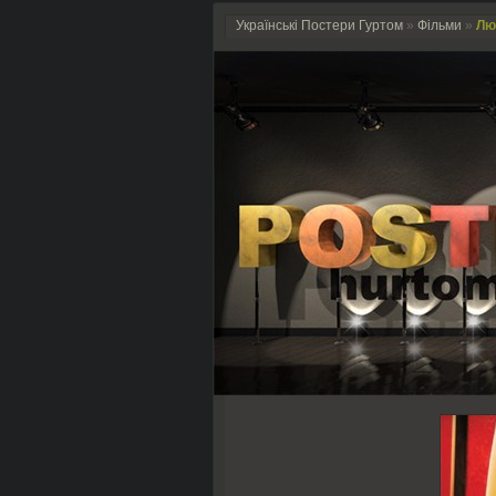
Українські Постери Гуртом
»
Фільми
»
Люд