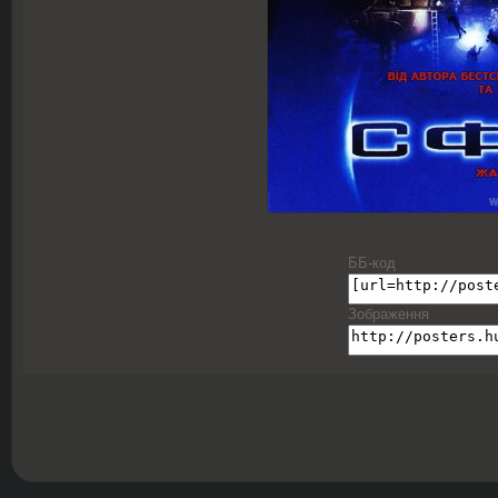
ББ-код
Зображення