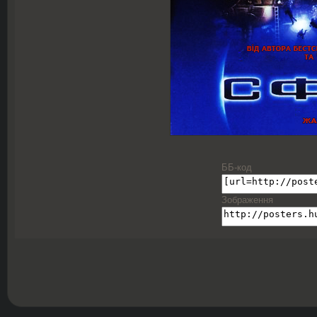
ББ-код
Зображення