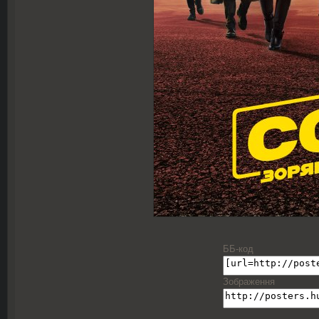
ББ-код
Зображення