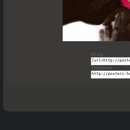
ББ-код
Зображення