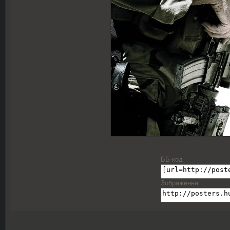
ББ-код
Зображення