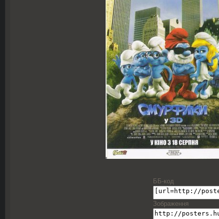
ББ-код
Зображення