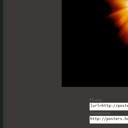
ББ-код
Зображення