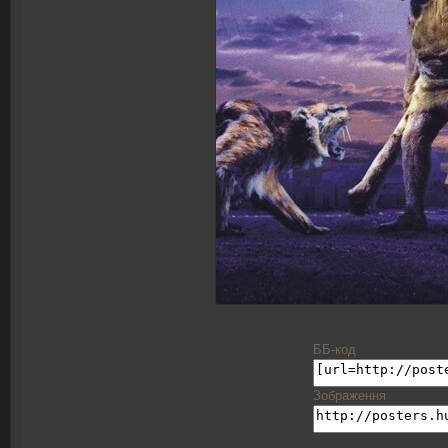
ББ-код
Зображення