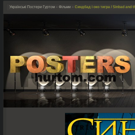
Українські Постери Гуртом
»
Фільми
»
Синдбад і око тигра / Sinbad and th