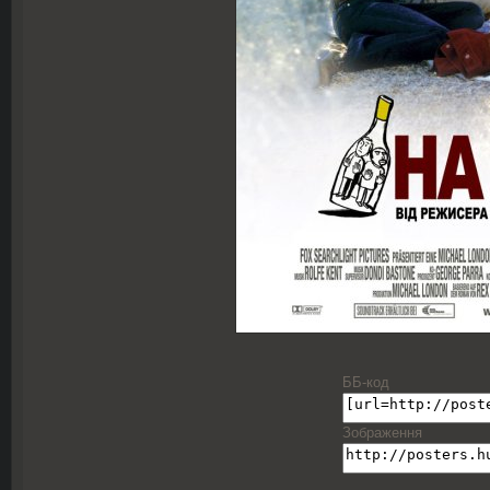
ББ-код
Зображення