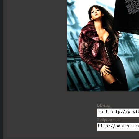
ББ-код
Зображення