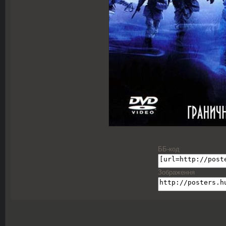
ББ-код
Зображення