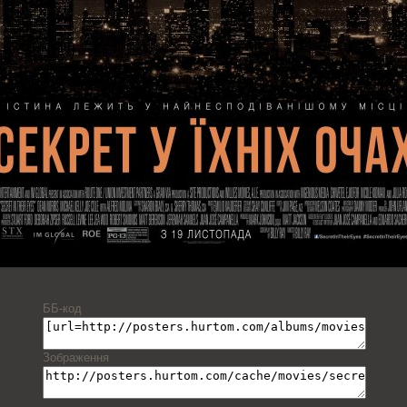
ББ-код
Зображення