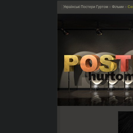
Українські Постери Гуртом
»
Фільми
»
Сек