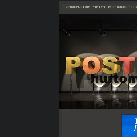
Українські Постери Гуртом
»
Фільми
»
Ст