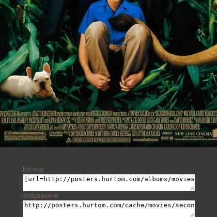
ББ-код
Зображення