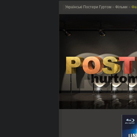
Українські Постери Гуртом
»
Фільми
»
Фав