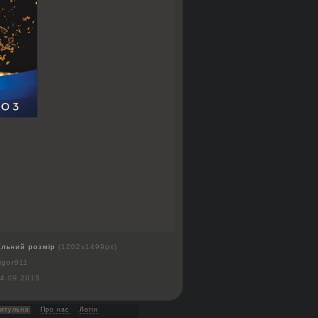
альний розмір
(1202x1499px)
igor911
4.09.2015
итульна
Про нас
Логін