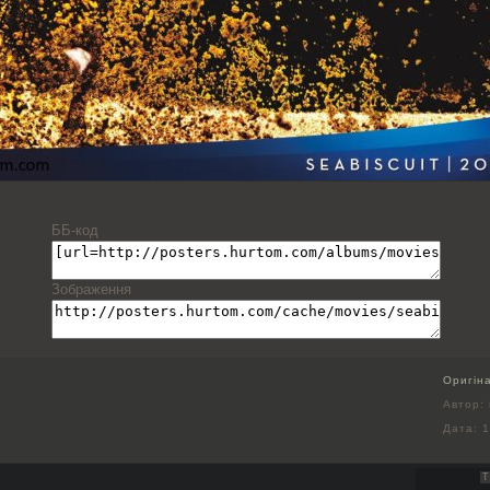
ББ-код
Зображення
Оригін
Автор: 
Дата:
1
Т