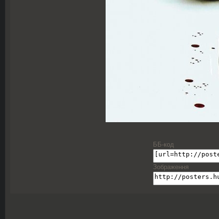
ББ-код
Зображення