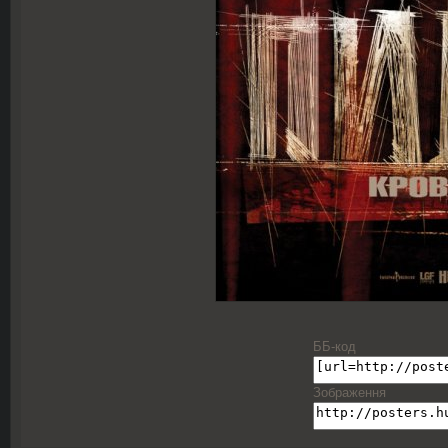
ББ-код
Зображення