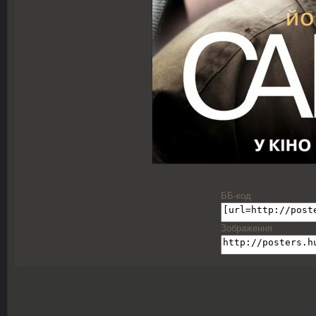
ББ-код
Зображення