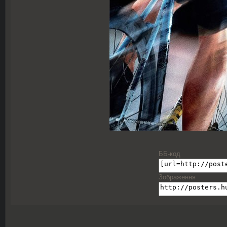
ББ-код
Зображення